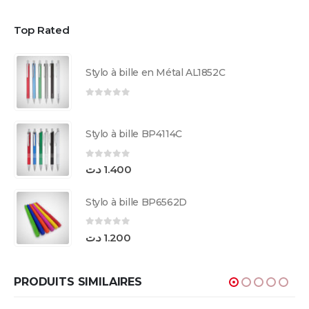
Top Rated
Stylo à bille en Métal AL1852C
0
sur 5
Stylo à bille BP4114C
0
sur 5
د.ت
1.400
Stylo à bille BP6562D
0
sur 5
د.ت
1.200
PRODUITS SIMILAIRES