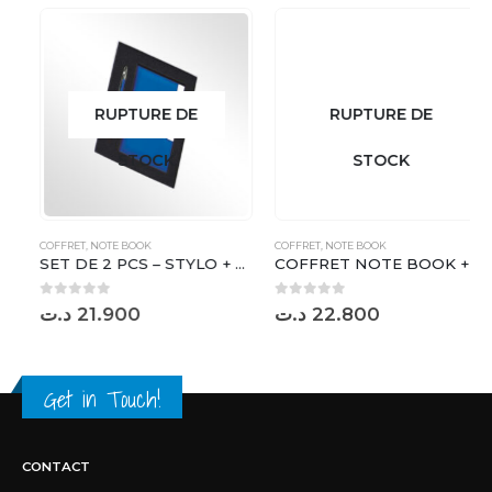
RUPTURE DE
RUPTURE DE
STOCK
STOCK
COFFRET
,
NOTE BOOK
COFFRET
,
NOTE BOOK
SET DE 2 PCS – STYLO + NOTE BOOK ( 02 COULEURS ) – NM0652
COFFRET NOTE BOOK + STYLO ( 03 C ) – K30
0
sur 5
0
sur 5
د.ت
21.900
د.ت
22.800
Get in Touch!
CONTACT