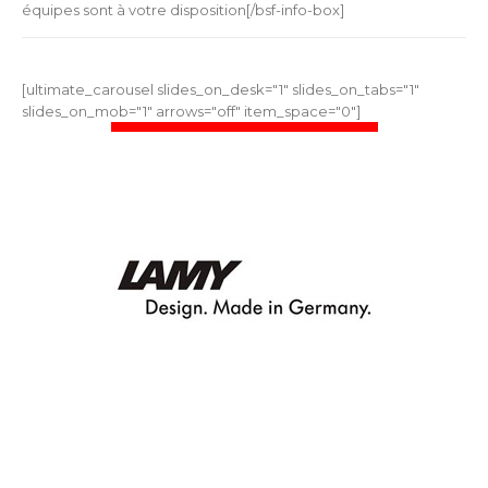
équipes sont à votre disposition[/bsf-info-box]
[ultimate_carousel slides_on_desk="1" slides_on_tabs="1"
slides_on_mob="1" arrows="off" item_space="0"]