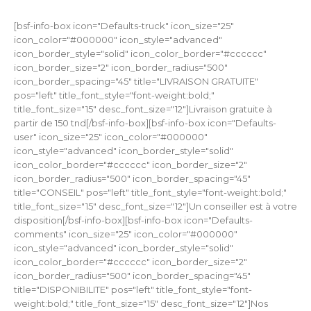
[bsf-info-box icon="Defaults-truck" icon_size="25"
icon_color="#000000" icon_style="advanced"
icon_border_style="solid" icon_color_border="#cccccc"
icon_border_size="2" icon_border_radius="500"
icon_border_spacing="45" title="LIVRAISON GRATUITE"
pos="left" title_font_style="font-weight:bold;"
title_font_size="15" desc_font_size="12"]Livraison gratuite à
partir de 150 tnd[/bsf-info-box][bsf-info-box icon="Defaults-
user" icon_size="25" icon_color="#000000"
icon_style="advanced" icon_border_style="solid"
icon_color_border="#cccccc" icon_border_size="2"
icon_border_radius="500" icon_border_spacing="45"
title="CONSEIL" pos="left" title_font_style="font-weight:bold;"
title_font_size="15" desc_font_size="12"]Un conseiller est à votre
disposition[/bsf-info-box][bsf-info-box icon="Defaults-
comments" icon_size="25" icon_color="#000000"
icon_style="advanced" icon_border_style="solid"
icon_color_border="#cccccc" icon_border_size="2"
icon_border_radius="500" icon_border_spacing="45"
title="DISPONIBILITE" pos="left" title_font_style="font-
weight:bold;" title_font_size="15" desc_font_size="12"]Nos