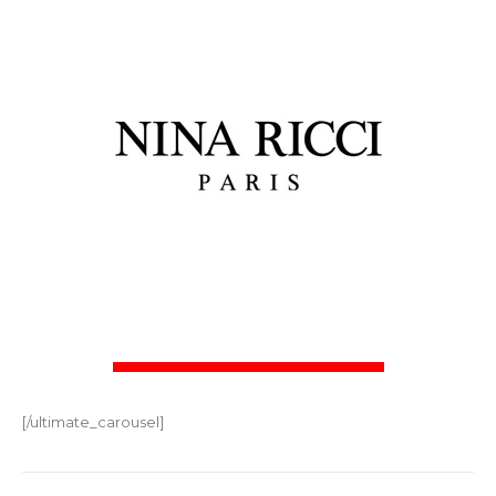
[/ultimate_carousel]