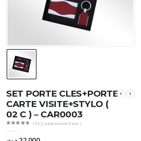
SET PORTE CLES+PORTE
CARTE VISITE+STYLO (
02 C ) – CAR0003
( Il n’y a pas encore d’avis. )
0
Sur 5
د.ت
22.000