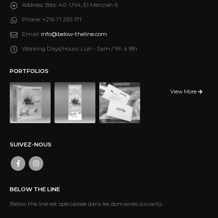
Address:
Bloc 40, UV4, El Menzah 6
Phone:
+216 71 235 171
Email:
info@below-theline.com
Working Days/Hours:
Lun - Sam / 9h à 18h
PORTFOLIOS
View More
SUIVEZ-NOUS
BELOW THE LINE
Below the line est spécialisée dans les domaines suivants :