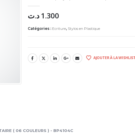
0
Sur 5
د.ت
1.300
Catégories :
Ecriture
,
Stylos en Plastique
AJOUTER À LA WISHLIS
TAIRE ( 06 COULEURS ) - BP4104C