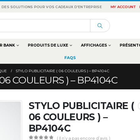
 : DES SOLUTIONS POUR VOS CADEAUX D'ENTREPRISE
MY ACCOUNT
R BANK
PRODUITS DE LUXE
AFFICHAGES
PRÉSENT
FAQS
IQUE
STYLO PUBLICITAIRE ( 06 COULEURS ) – BP4104C
 06 COULEURS ) – BP4104C
STYLO PUBLICITAIRE (
06 COULEURS ) –
BP4104C
( Il n’y a pas encore d’avis. )