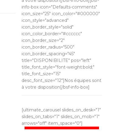
à votre disposition[/bsf-info-box][bsf-
info-box icon="Defaults-comments"
icon_size="25" icon_color="#000000"
icon_style="advanced"
icon_border_style="solid"
icon_color_border="#cccccc"
icon_border_size="2"
icon_border_radius="500"
icon_border_spacing="45"
title="DISPONIBILITE" pos="left"
title_font_style="font-weight:bold;"
title_font_size="15"
desc_font_size="12"]Nos équipes sont
à votre disposition[/bsf-info-box]
[ultimate_carousel slides_on_desk="1"
slides_on_tabs="1" slides_on_mob="1"
arrows="off" item_space="0"]