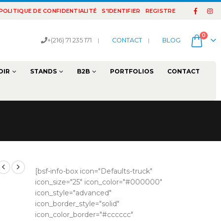
POLITIQUE DE CONFIDENTIALITÉ
S'IDENTIFIER
REGISTRE
0
+(216) 71 235 171
|
CONTACT
|
BLOG
OIR
STANDS
B2B
PORTFOLIOS
CONTACT
[bsf-info-box icon="Defaults-truck"
icon_size="25" icon_color="#000000"
icon_style="advanced"
icon_border_style="solid"
icon_color_border="#cccccc"