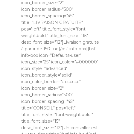
icon_border_size="2"
icon_border_radius="500"
icon_border_spacing="45"
title="LIVRAISON GRATUITE"
pos="left" title_font_style="font-
weight:bold;" title_font_size="15"
desc_font_size="12"]Livraison gratuite
à partir de 150 tnd[/bsf-info-box][bsf-
info-box icon="Defaults-user"
T
icon_size="25" icon_color="#000000"
icon_style="advanced"
icon_border_style="solid"
icon_color_border="#cccccc"
icon_border_size="2"
icon_border_radius="500"
icon_border_spacing="45"
title="CONSEIL" pos="left"
title_font_style="font-weight:bold;"
title_font_size="15"
desc_font_size="12"]Un conseiller est