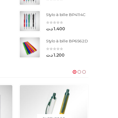
0
sur 5
Stylo à bille BP4114C
0
sur 5
د.ت
1.400
Stylo à bille BP6562D
0
sur 5
د.ت
1.200