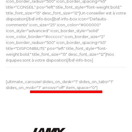
icon_border_radius="500" icon_border_spacing="45"
title="CONSEIL" pos="left" title_font_style="font-weight:bold;"
title_font_size="15" desc_font_size="12"]Un conseiller est à votre
disposition[/bsf-info-box][bsf-info-box icon="Defaults-
comments" icon_size="25" icon_color="#000000"
icon_style="advanced" icon_border_style="solid"
icon_color_border="#cccccc" icon_border_size="2"
icon_border_radius="500" icon_border_spacing="45"
title="DISPONIBILITE" pos="left" title_font_style="font-
weight:bold;" title_font_size="15" desc_font_size="12"]Nos
équipes sont à votre disposition[/bsf-info-box]
[ultimate_carousel slides_on_desk="1" slides_on_tabs="1"
slides_on_mob="1" arrows="off" item_space="0"]