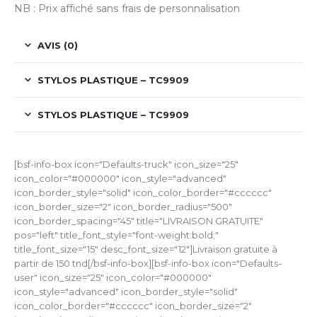
NB : Prix affiché sans frais de personnalisation
AVIS (0)
STYLOS PLASTIQUE – TC9909
STYLOS PLASTIQUE – TC9909
[bsf-info-box icon="Defaults-truck" icon_size="25"
icon_color="#000000" icon_style="advanced"
icon_border_style="solid" icon_color_border="#cccccc"
icon_border_size="2" icon_border_radius="500"
icon_border_spacing="45" title="LIVRAISON GRATUITE"
pos="left" title_font_style="font-weight:bold;"
title_font_size="15" desc_font_size="12"]Livraison gratuite à
partir de 150 tnd[/bsf-info-box][bsf-info-box icon="Defaults-
user" icon_size="25" icon_color="#000000"
icon_style="advanced" icon_border_style="solid"
icon_color_border="#cccccc" icon_border_size="2"