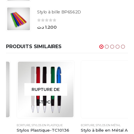
Stylo à bille BP6562D
0
sur 5
د.ت
1.200
PRODUITS SIMILAIRES
RUPTURE DE
STOCK
ECRITURE
,
STYLOS EN PLASTIQUE
ECRITURE
,
STYLOS EN MÉTAL
Stylos Plastique-TC10136
Stylo à bille en Métal AL1852C