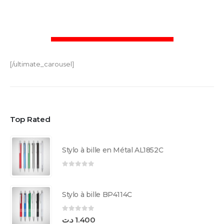
[/ultimate_carousel]
Top Rated
Stylo à bille en Métal AL1852C
0
sur 5
Stylo à bille BP4114C
0
sur 5
د.ت
1.400