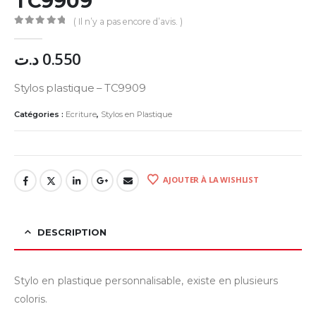
TC9909
( Il n’y a pas encore d’avis. )
0
Sur 5
د.ت
0.550
Stylos plastique – TC9909
Catégories :
Ecriture
,
Stylos en Plastique
AJOUTER À LA WISHLIST
DESCRIPTION
Stylo en plastique personnalisable, existe en plusieurs
coloris.