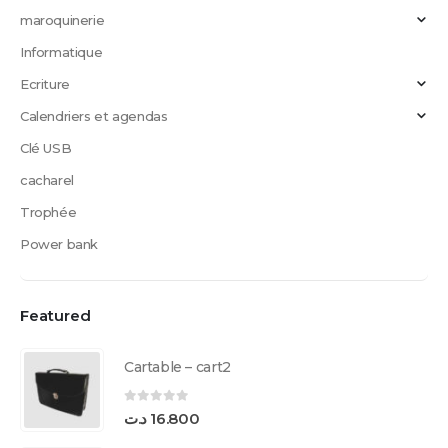
maroquinerie
Informatique
Ecriture
Calendriers et agendas
Clé USB
cacharel
Trophée
Power bank
Featured
Cartable – cart2
0
sur 5
د.ت
16.800