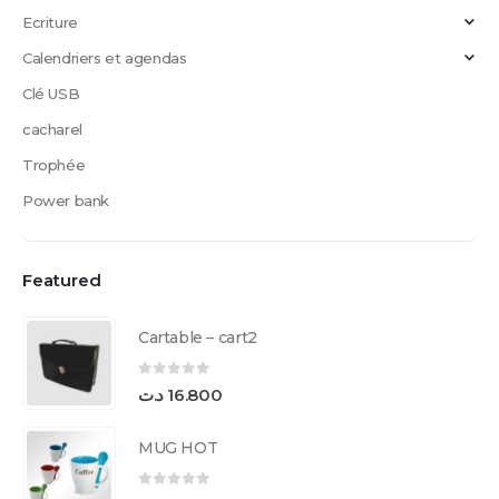
Ecriture
Calendriers et agendas
Clé USB
cacharel
Trophée
Power bank
Featured
Cartable – cart2
0
sur 5
د.ت
16.800
MUG HOT
0
sur 5