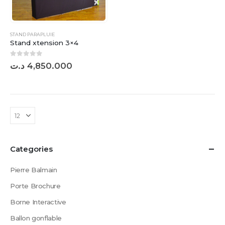
STAND PARAPLUIE
Stand xtension 3×4
0
sur 5
د.ت
4,850.000
Categories
Pierre Balmain
Porte Brochure
Borne Interactive
Ballon gonflable