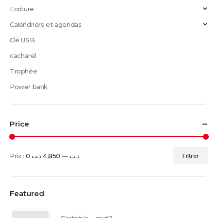
Ecriture
Calendriers et agendas
Clé USB
cacharel
Trophée
Power bank
Price
Prix :
4,850 د.ت
—
0 د.ت
Filtrer
Prix
Prix
min
max
Featured