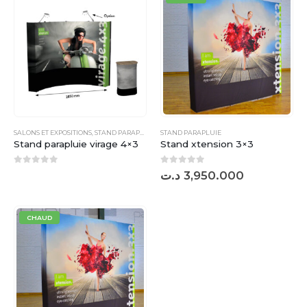
SALONS ET EXPOSITIONS
,
STAND PARAPLUIE
STAND PARAPLUIE
Stand parapluie virage 4×3
Stand xtension 3×3
0
sur 5
0
sur 5
د.ت
3,950.000
CHAUD