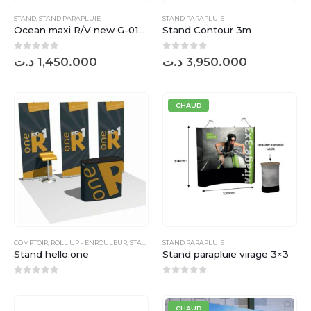
STAND
,
STAND PARAPLUIE
STAND PARAPLUIE
Ocean maxi R/V new G-0121
Stand Contour 3m
0
sur 5
0
sur 5
د.ت
1,450.000
د.ت
3,950.000
CHAUD
COMPTOIR
,
ROLL UP - ENROULEUR
,
STAND PARAPLUIE
STAND PARAPLUIE
Stand hello.one
Stand parapluie virage 3×3
0
sur 5
0
sur 5
CHAUD