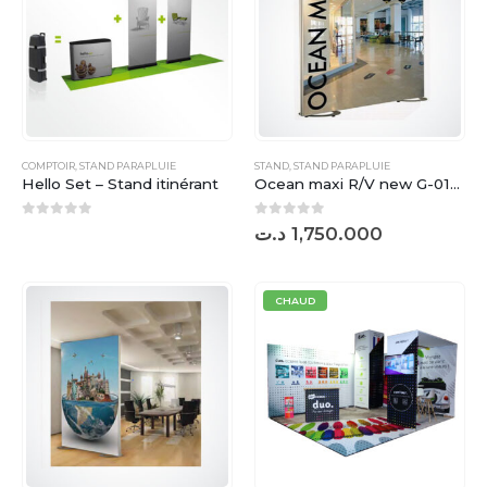
COMPTOIR
,
STAND PARAPLUIE
STAND
,
STAND PARAPLUIE
Hello Set – Stand itinérant
Ocean maxi R/V new G-0120
0
sur 5
0
sur 5
د.ت
1,750.000
CHAUD